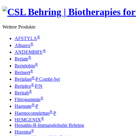
Weitere Produkte
®
AFSTYLA
®
Alburex
®
ANDEMBRY
®
Beriate
®
Beriglobin
®
Berinert
®
Beriplast
P Combi-Set
®
Beriplex
P/N
®
Berirab
®
Fibrogammin
®
Haemate
P
®
Haemocomplettan
P
®
HEMGENIX
Hepatitis-B-Immunglobulin Behring
®
Hizentra