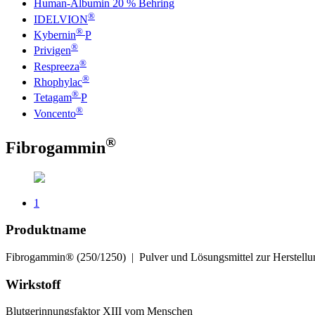
Human-Albumin 20 % Behring
®
IDELVION
®
Kybernin
P
®
Privigen
®
Respreeza
®
Rhophylac
®
Tetagam
P
®
Voncento
®
Fibrogammin
1
Produktname
Fibrogammin® (250/1250) | Pulver und Lösungsmittel zur Herstellung
Wirkstoff
Blutgerinnungsfaktor XIII vom Menschen